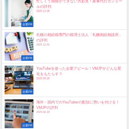
忙しくて掃除ができない方必見！家事代行カジェー
ルの評判
2025.12.06
企業PR
札幌の相続税専門の税理士法人「札幌相続相談所」
の評判
2025.12.01
企業PR
YouTubeを使った企業アピール！VMJPがどんな変
化をもたらす？
2025.05.26
企業PR
海外・国内でのYouTuberの配信に勢いを付ける！
VMJPの評判
2025.04.19
企業PR